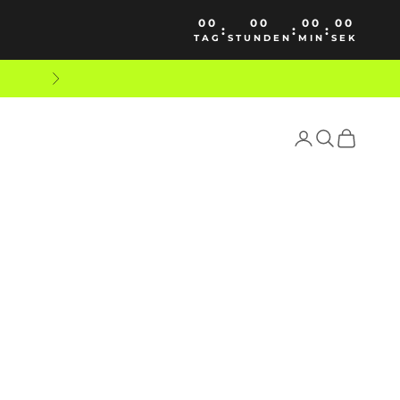
00
00
00
00
:
:
:
TAG
STUNDEN
MIN
SEK
Weiter
Anmelden
Suchen
Warenko