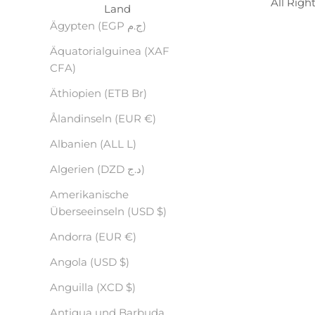
All Righ
Land
Ägypten (EGP ج.م)
Äquatorialguinea (XAF
CFA)
Äthiopien (ETB Br)
Ålandinseln (EUR €)
Albanien (ALL L)
Algerien (DZD د.ج)
Amerikanische
Überseeinseln (USD $)
Andorra (EUR €)
Angola (USD $)
Anguilla (XCD $)
Antigua und Barbuda