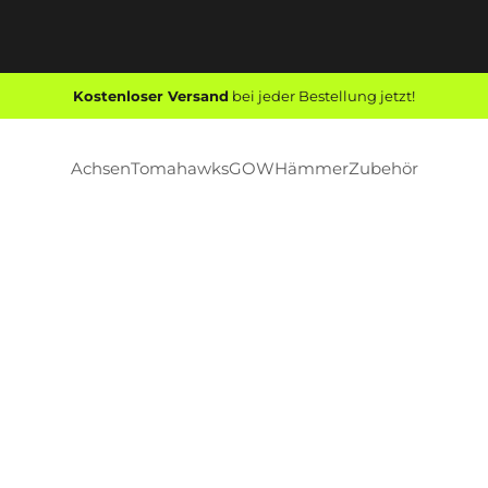
Kostenloser Versand
bei jeder Bestellung jetzt!
Achsen
Tomahawks
GOW
Hämmer
Zubehör