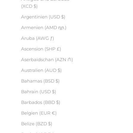
(XCD $)
Argentinien (USD $)
Armenien (AMD դր.)
Aruba (AWG ƒ)
Ascension (SHP £)
Aserbaidschan (AZN ₼)
Australien (AUD $)
Bahamas (BSD $)
Bahrain (USD $)
Barbados (BBD $)
Belgien (EUR €)
Belize (BZD $)