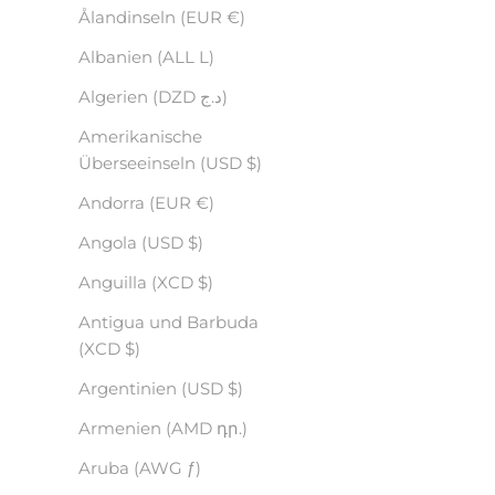
Ålandinseln (EUR €)
Albanien (ALL L)
Algerien (DZD د.ج)
Amerikanische
Überseeinseln (USD $)
Andorra (EUR €)
Angola (USD $)
Anguilla (XCD $)
Antigua und Barbuda
(XCD $)
Argentinien (USD $)
Armenien (AMD դր.)
Aruba (AWG ƒ)