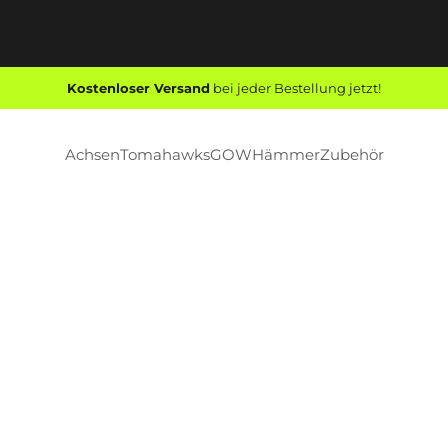
Kostenloser Versand
bei jeder Bestellung jetzt!
Achsen
Tomahawks
GOW
Hämmer
Zubehör