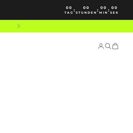
00
00
00
00
:
:
:
TAG
STUNDEN
MIN
SEK
Weiter
Anmelden
Suchen
Warenko