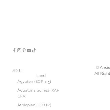
© Anci
USD $
All Righ
Land
Ägypten (EGP ج.م)
Äquatorialguinea (XAF
CFA)
Äthiopien (ETB Br)