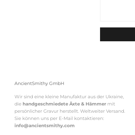
AncientSmithy GmbH
Wir sind eine kleine Manufaktur aus der Ukraine,
die
handgeschmiedete Äxte & Hämmer
mit
persönlicher Gravur herstellt. Weltweiter Versand.
Sie können uns per E-Mail kontaktieren:
info@ancientsmithy.com