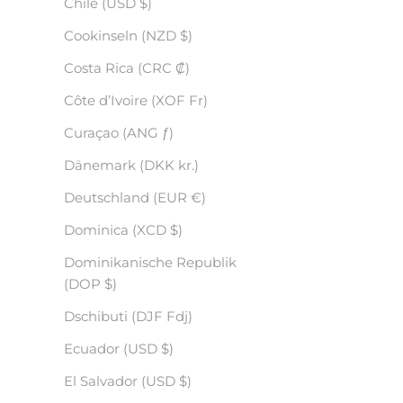
Chile (USD $)
Cookinseln (NZD $)
Costa Rica (CRC ₡)
Côte d’Ivoire (XOF Fr)
Curaçao (ANG ƒ)
Dänemark (DKK kr.)
Deutschland (EUR €)
Dominica (XCD $)
Dominikanische Republik
(DOP $)
Dschibuti (DJF Fdj)
Ecuador (USD $)
El Salvador (USD $)