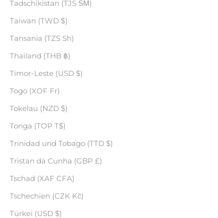
Tadschikistan (TJS ЅМ)
Taiwan (TWD $)
Tansania (TZS Sh)
Thailand (THB ฿)
Timor-Leste (USD $)
Togo (XOF Fr)
Tokelau (NZD $)
Tonga (TOP T$)
Trinidad und Tobago (TTD $)
Tristan da Cunha (GBP £)
Tschad (XAF CFA)
Tschechien (CZK Kč)
Türkei (USD $)