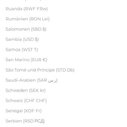
Ruanda (RWF FRw)
Rumänien (RON Lei)
Salomonen (SBD $)
Sambia (USD $)
Samoa (WST T)
San Marino (EUR €)
São Tomé und Príncipe (STD Db)
Saudi-Arabien (SAR ر.س)
Schweden (SEK kr)
Schweiz (CHF CHF)
Senegal (XOF Fr)
Serbien (RSD РСД)