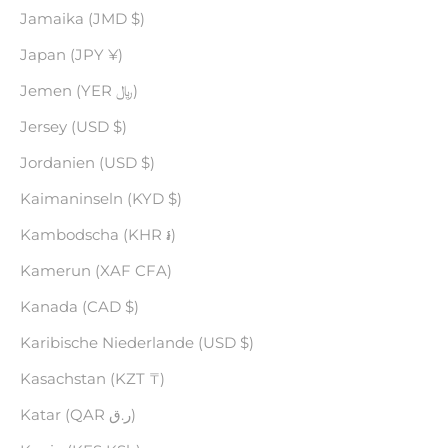
Jamaika (JMD $)
Japan (JPY ¥)
Jemen (YER ﷼)
Jersey (USD $)
Jordanien (USD $)
Kaimaninseln (KYD $)
Kambodscha (KHR ៛)
Kamerun (XAF CFA)
Kanada (CAD $)
Karibische Niederlande (USD $)
Kasachstan (KZT ₸)
Katar (QAR ر.ق)