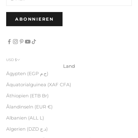
ABONNIEREN
USD $
Land
Ägypten (EGP ج.م)
Äquatorialguinea (XAF CFA)
Äthiopien (ETB Br)
Ålandinseln (EUR €)
Albanien (ALL L)
Algerien (DZD د.ج)